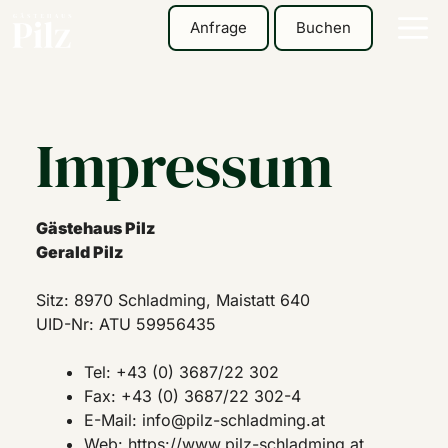
Zum
Anfrage
Buchen
Me
Inhalt
springen
Impressum
Gästehaus Pilz
Gerald Pilz
Sitz: 8970 Schladming, Maistatt 640
UID-Nr: ATU 59956435
Tel: +43 (0) 3687/22 302
Fax: +43 (0) 3687/22 302-4
E-Mail: info@pilz-schladming.at
Web: https://www.pilz-schladming.at